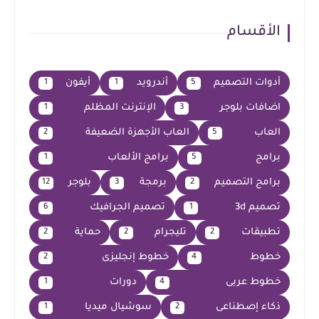
الأقسام
أدوات التصميم
أندرويد
أيفون
1
1
5
اضافات بلوجر
الإنترنت المظلم
1
3
العاب
العاب الأجهزة الضعيفة
2
5
برامج
برامج الألعاب
1
5
برامج التصميم
برمجة
بلوجر
12
3
2
تصميم 3d
تصميم الجرافيك
6
1
تطبيقات
تليجرام
حماية
2
2
2
خطوط
خطوط إنجليزى
2
4
خطوط عربى
دورات
1
4
ذكاء إصطناعى
سوشيال ميديا
1
2