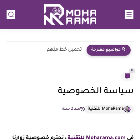
تحميل خط ملهم
📁 مواضيع مقترحة
0
سياسة الخصوصية
MohaRama للتقنية
منذ 2 سنة
في
Moharama.com للتقنية
، نحترم خصوصية زوارنا