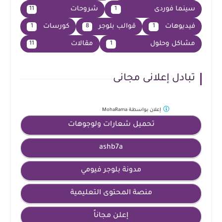
سينما فوردى
شروحات
11
1
فيديوهات
قوالب بلوجر
كورسات
1
8
1
مشاكل وحلول
مقالات
11
1
تبادل إعلانى مجانى
إعلان بواسطة
MohaRama
تحميل شعارات ولوجوهات
ashb7a
مدونة بلوجر فيومي
منصة المحتوى التعليمية
إعلن مجاناً