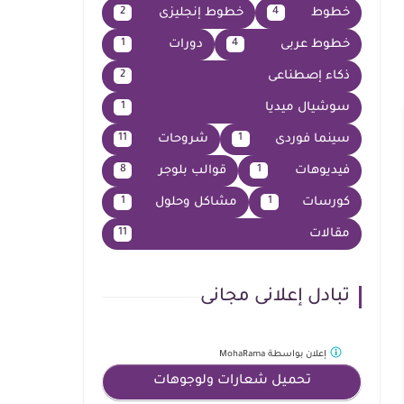
خطوط
خطوط إنجليزى
2
4
خطوط عربى
دورات
1
4
ذكاء إصطناعى
2
سوشيال ميديا
1
سينما فوردى
شروحات
11
1
فيديوهات
قوالب بلوجر
8
1
كورسات
مشاكل وحلول
1
1
مقالات
11
تبادل إعلانى مجانى
إعلان بواسطة
MohaRama
تحميل شعارات ولوجوهات