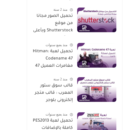
الأوزان مجاني
منذ 2 سنة
تحميل الصور مجانا
من موقع
Shutterstock وبأعلى
جودة
منذ بضع سنوات
تحميل لعبة Hitman:
Codename 47
مغامرات العميل 47
منذ 2 سنة
قالب سوق ستور
المعرب : قالب متجر
إلكترونى بلوجر
حصرى
منذ بضع سنوات
تحميل لعبة PES2013
كاملة بالإضافات