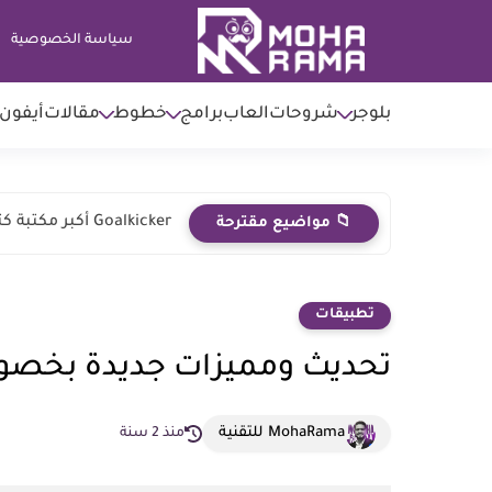
سياسة الخصوصية
بلوجر
شروحات
العاب
برامج
خطوط
مقالات
أيفون
Goalkicker أكبر مكتبة كتب مجانية لتعلم لغات البرمجة
📁 مواضيع مقترحة
تطبيقات
تحديث ومميزات جديدة بخصوص ١٠ سنوات لتيل
MohaRama للتقنية
منذ 2 سنة